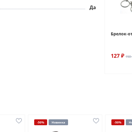
Да
Брелок-о
127 ₽
150 
-50%
Новинка
-50%
Н