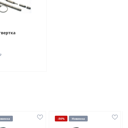
твертка
₽
овинка
-50%
Новинка