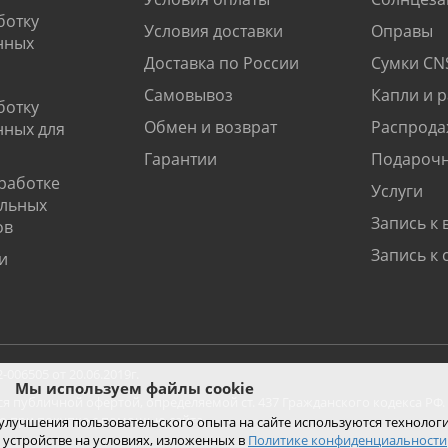
ботку
Условия доставки
Оправы
нных
Доставка по России
Сумки CN
Самовывоз
Капли и 
ботку
Обмен и возврат
Распрода
нных для
Гарантии
Подарочн
работке
Услуги
альных
Запись к 
ов
Запись к 
и
06505 от 20.06.2019г.
Мы используем файлы cookie
ся публичной офертой, определяемой ст. 437 Гражданского кодекса РФ.
ко при покупке с помощью сайта.
 улучшения пользовательского опыта на сайте используются технолог
 устройстве на условиях, изложенных в
Политике конфиденциальности