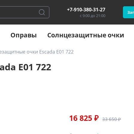
+7-910-380-31-27
Зап
с 9:00 до 21:00
Оправы
Солнцезащитные очки
езащитные очки Escada E01 722
da E01 722
16 825 ₽
33 650 ₽