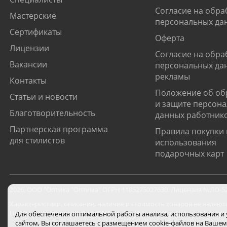
Согласие на обра
Мастерские
персональных да
Сертификаты
Оферта
Лицензии
Согласие на обра
Вакансии
персональных да
рекламы
Контакты
Положение об об
Статьи и новости
и защите персон
Благотворительность
данных работник
Партнерская программа
Правила покупки 
для стилистов
использования
подарочных карт
2026
,
ООО "Оптика "Оптима"
ОГРН 1185275027630. Лицензия №ЛО-52-0
Характеристики, описание, наличие и стоимость товаров не являют
Цены на сайте могут отличаться от цен в салонах и действуют толь
Для обеспечения оптимальной работы анализа, использования и
сайтом, Вы соглашаетесь с размещением cookie-файлов на Вашем