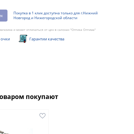
Покупка в 1 клик доступна только для г.Нижний
ик
Новгород и Нижегородской области
агазина и может отличаться от цен в салонах "Оптика Оптима"
 очки
Гарантии качества
товаром покупают