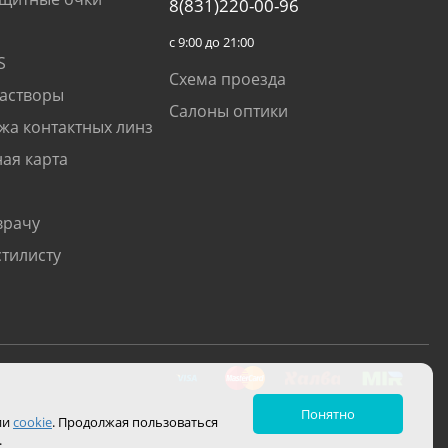
8(831)220-00-96
с 9:00 до 21:00
S
Схема проезда
растворы
Салоны оптики
жа контактных линз
ая карта
врачу
стилисту
Понятно
ии
cookie
. Продолжая пользоваться
.