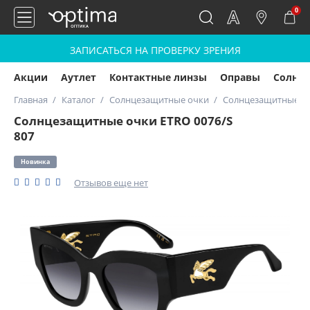
0
ЗАПИСАТЬСЯ НА ПРОВЕРКУ ЗРЕНИЯ
Акции
Аутлет
Контактные линзы
Оправы
Солнц
Главная
Каталог
Солнцезащитные очки
Солнцезащитные оч
Солнцезащитные очки ETRO 0076/S
807
Новинка
Отзывов еще нет