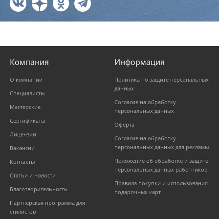
Компания
Информация
О компании
Политика по защите персональных
данных
Специалисты
Согласие на обработку
Мастерские
персональных данных
Сертификаты
Оферта
Лицензии
Согласие на обработку
персональных данных для рекламы
Вакансии
Положение об обработке и защите
Контакты
персональных данных работников
Статьи и новости
Правила покупки и использования
Благотворительность
подарочных карт
Партнерская программа для
стилистов