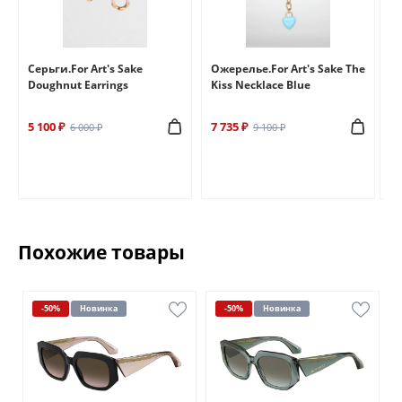
e
Серьги.For Art's Sake
Ожерелье.For Art's Sake The
Бр
Doughnut Earrings
Kiss Necklace Blue
Br
5 100 ₽
7 735 ₽
6 
6 000 ₽
9 100 ₽
Похожие товары
-50%
Новинка
-50%
Новинка