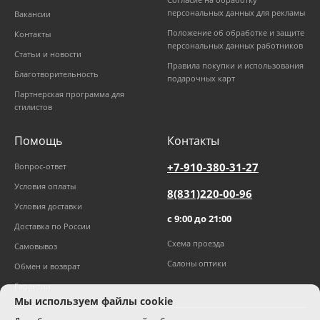
персональных данных для рекламы
Вакансии
Положение об обработке и защите
Контакты
персональных данных работников
Статьи и новости
Правила покупки и использования
Благотворительность
подарочных карт
Партнерская программа для
стилистов
Помощь
Контакты
+7-910-380-31-27
Вопрос-ответ
Условия оплаты
8(831)220-00-96
Условия доставки
с 9:00 до 21:00
Доставка по России
Схема проезда
Самовывоз
Салоны оптики
Обмен и возврат
Гарантии
Мы используем файлы cookie