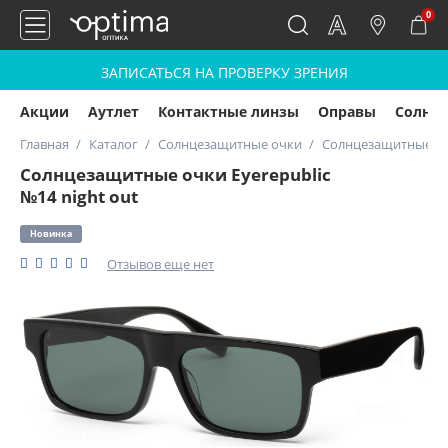
0
ЗАПИСАТЬСЯ НА ПРОВЕРКУ ЗРЕНИЯ
Акции
Аутлет
Контактные линзы
Оправы
Солнц
Главная
Каталог
Солнцезащитные очки
Солнцезащитные очк
Солнцезащитные очки Eyerepublic
№14 night out
Новинка
Отзывов еще нет