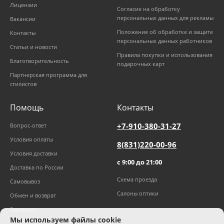
Лицензии
Согласие на обработку
персональных данных для рекламы
Вакансии
Положение об обработке и защите
Контакты
персональных данных работников
Статьи и новости
Правила покупки и использования
Благотворительность
подарочных карт
Партнерская программа для
стилистов
Помощь
Контакты
+7-910-380-31-27
Вопрос-ответ
Условия оплаты
8(831)220-00-96
Условия доставки
с 9:00 до 21:00
Доставка по России
Схема проезда
Самовывоз
Салоны оптики
Обмен и возврат
Гарантии
Мы используем файлы cookie