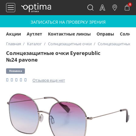
0
ЗАПИСАТЬСЯ НА ПРОВЕРКУ ЗРЕНИЯ
Акции
Аутлет
Контактные линзы
Оправы
Солнц
Главная
Каталог
Солнцезащитные очки
Солнцезащитные очк
Солнцезащитные очки Eyerepublic
№24 pavone
Новинка
Отзывов еще нет