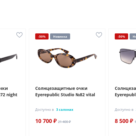
-50%
Новинка
-50%
Н
чки
Солнцезащитные очки
Солнцез
72 night
Eyerepublic Studio №82 vital
Eyerepubl
Доступно в
3 салонах
Доступно в
10 700 ₽
8 500 ₽
21 400 ₽