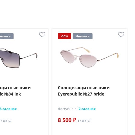
овинка
-50%
Новинка
ащитные очки
Солнцезащитные очки
ic №84 lnk
Eyerepublic №27 bride
3 салонах
Доступно в
2 салонах
8 500 ₽
17 000 ₽
17 000 ₽