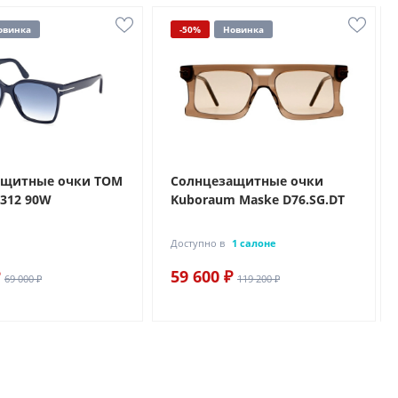
овинка
-50%
Новинка
ащитные очки TOM
Солнцезащитные очки
1312 90W
Kuboraum Maske D76.SG.DT
Доступно в
1 салоне
59 600 ₽
69 000 ₽
119 200 ₽