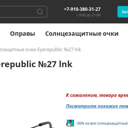
+7-910-380-31-27
Зап
с 9:00 до 21:00
Оправы
Солнцезащитные очки
защитные очки Eyerepublic №27 lnk
epublic №27 lnk
К сожалению, товара вре
Посмотрите похожие то
-50% на все солнцезащитные