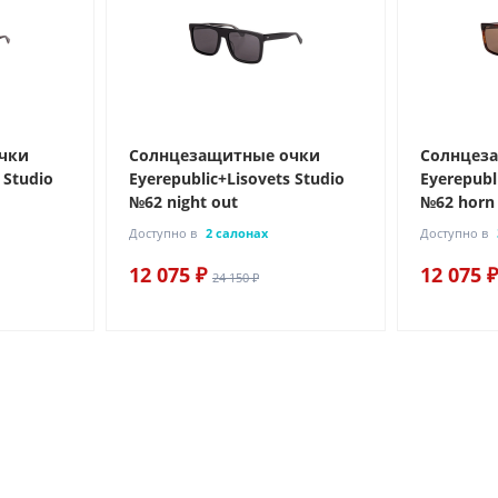
чки
Солнцезащитные очки
Солнцез
 Studio
Eyerepublic+Lisovets Studio
Eyerepubl
№62 night out
№62 horn
Доступно в
2 салонах
Доступно в
12 075 ₽
12 075 ₽
24 150 ₽