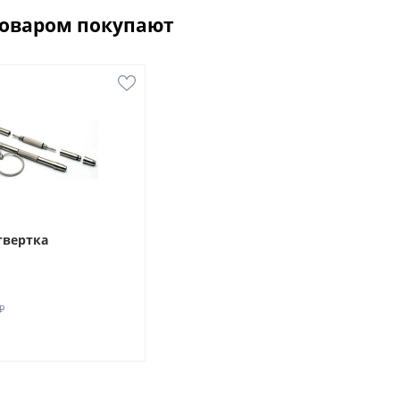
товаром покупают
твертка
₽