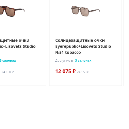
ащитные очки
Солнцезащитные очки
ic+Lisovets Studio
Eyerepublic+Lisovets Studio
№51 tobacco
3 салонах
Доступно в
3 салонах
12 075 ₽
24 150 ₽
24 150 ₽