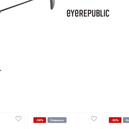
-50%
Новинка
-50%
Н