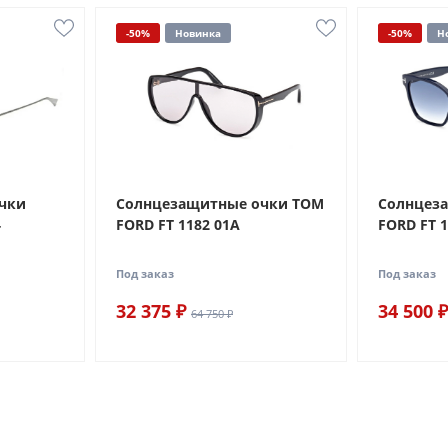
-50%
Новинка
-50%
Н
чки
Солнцезащитные очки TOM
Солнцез
4
FORD FT 1182 01A
FORD FT 
Под заказ
Под заказ
32 375 ₽
34 500 ₽
64 750 ₽