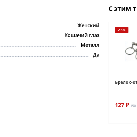
С этим 
Женский
-15%
Кошачий глаз
Металл
Да
Брелок-о
127 ₽
150 