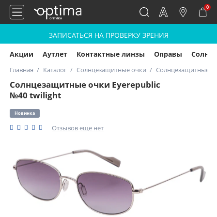
0
ЗАПИСАТЬСЯ НА ПРОВЕРКУ ЗРЕНИЯ
Акции
Аутлет
Контактные линзы
Оправы
Солнц
Главная
Каталог
Солнцезащитные очки
Солнцезащитные очк
Солнцезащитные очки Eyerepublic
№40 twilight
Новинка
Отзывов еще нет