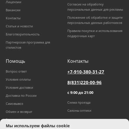
Лицензии
Согласие на обработку
персональных данных для рекламы
Вакансии
Положение об обработке и защите
Контакты
персональных данных работников
Статьи и новости
Правила покупки и использования
Благотворительность
подарочных карт
Партнерская программа для
стилистов
Помощь
Контакты
+7-910-380-31-27
Вопрос-ответ
Условия оплаты
8(831)220-00-96
Условия доставки
с 9:00 до 21:00
Доставка по России
Схема проезда
Самовывоз
Салоны оптики
Обмен и возврат
Гарантии
Мы используем файлы cookie