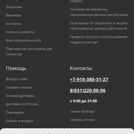
Оферта
Лицензии
Согласие на обработку
персональных данных для рекламы
Вакансии
Положение об обработке и защите
Контакты
персональных данных работников
Статьи и новости
Правила покупки и использования
Благотворительность
подарочных карт
Партнерская программа для
стилистов
Помощь
Контакты
+7-910-380-31-27
Вопрос-ответ
Условия оплаты
8(831)220-00-96
Условия доставки
с 9:00 до 21:00
Доставка по России
Схема проезда
Самовывоз
Салоны оптики
Обмен и возврат
Гарантии