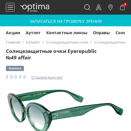
0
ЗАПИСАТЬСЯ НА ПРОВЕРКУ ЗРЕНИЯ
Акции
Аутлет
Контактные линзы
Оправы
Солнц
Главная
Каталог
Солнцезащитные очки
Солнцезащитные очк
Солнцезащитные очки Eyerepublic
№49 affair
Новинка
Отзывов еще нет