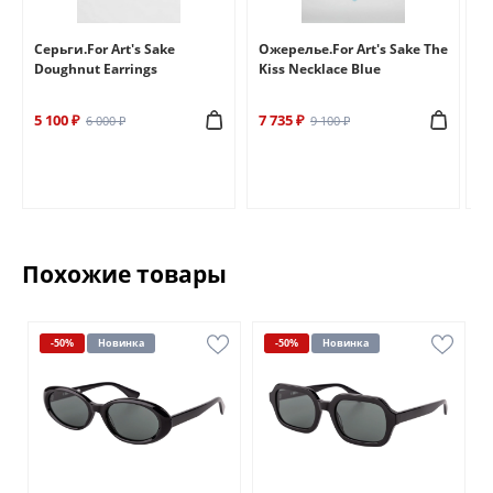
e
Серьги.For Art's Sake
Ожерелье.For Art's Sake The
Бр
Doughnut Earrings
Kiss Necklace Blue
Br
5 100 ₽
7 735 ₽
6 
6 000 ₽
9 100 ₽
Похожие товары
-50%
Новинка
-50%
Новинка