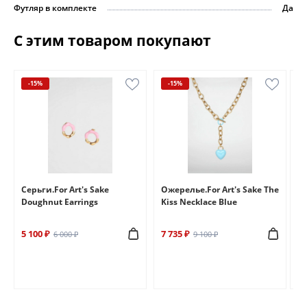
Футляр в комплекте
Да
С этим товаром покупают
-15%
-15%
e
Серьги.For Art's Sake
Ожерелье.For Art's Sake The
Бр
Doughnut Earrings
Kiss Necklace Blue
Br
5 100 ₽
7 735 ₽
6 
6 000 ₽
9 100 ₽