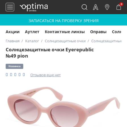
0
ЗАПИСАТЬСЯ НА ПРОВЕРКУ ЗРЕНИЯ
Акции
Аутлет
Контактные линзы
Оправы
Солнц
Главная
Каталог
Солнцезащитные очки
Солнцезащитные очк
Солнцезащитные очки Eyerepublic
№49 pion
Новинка
Отзывов еще нет