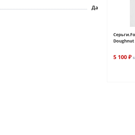
Да
 Sake The
Браслет For Art's Sake Olive
Серьги.Fo
Bracelet Gold
Doughnut 
6 290 ₽
5 100 ₽
7 400 ₽
6