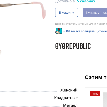
Доступно в
5 салонах
В корзину
Купить в 1 кл
Цена действительна только для интернет-м
-50% на все солнцезащитные
С этим 
Женский
-15%
-15%
Квадратные
Металл