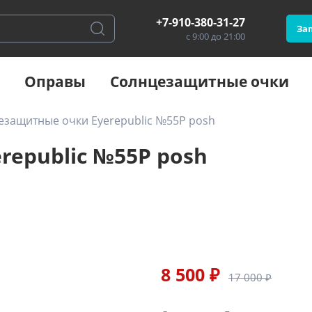
+7-910-380-31-27
Зап
с 9:00 до 21:00
Оправы
Солнцезащитные очки
езащитные очки Eyerepublic №55P posh
epublic №55P posh
8 500 ₽
17 000 ₽