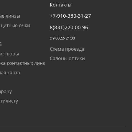
Контакты
+7-910-380-31-27
ые линзы
щитные очки
8(831)220-00-96
с 9:00 до 21:00
S
Схема проезда
растворы
Салоны оптики
жа контактных линз
ая карта
врачу
стилисту