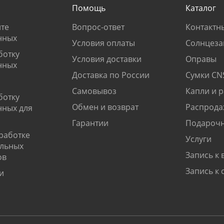
Помощь
Каталог
те
Вопрос-ответ
Контактн
нных
Условия оплаты
Солнцеза
ботку
Условия доставки
Оправы
нных
Доставка по России
Сумки CN
Самовывоз
Капли и 
ботку
Обмен и возврат
Распрода
нных для
Гарантии
Подарочн
работке
Услуги
альных
Запись к 
ов
Запись к 
и