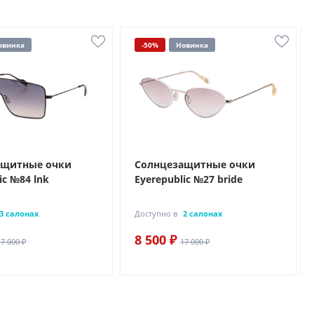
овинка
-50%
Новинка
ащитные очки
Солнцезащитные очки
ic №84 lnk
Eyerepublic №27 bride
3 салонах
Доступно в
2 салонах
8 500 ₽
17 000 ₽
17 000 ₽