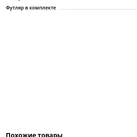
Футляр в комплекте
Ожерелье.For Art's
Kiss Necklace Blue
7 735 ₽
9 100 ₽
Похожие товары