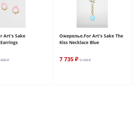
r Art's Sake
Ожерелье.For Art's Sake The
Earrings
Kiss Necklace Blue
7 735 ₽
 000 ₽
9 100 ₽