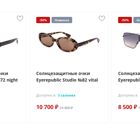
-50%
Новинка
-50%
Н
чки
Солнцезащитные очки
Солнцез
72 night
Eyerepublic Studio №82 vital
Eyerepubl
Доступно в
3 салонах
Доступно в
10 700 ₽
8 500 ₽
21 400 ₽