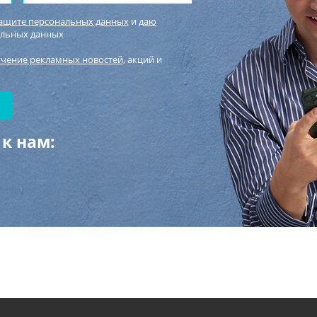
защите персональных данных
и
даю
альных данных
учение рекламных новостей
, акций и
к нам: