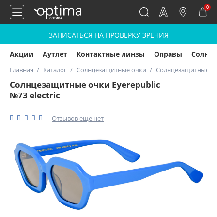
0
ЗАПИСАТЬСЯ НА ПРОВЕРКУ ЗРЕНИЯ
Акции
Аутлет
Контактные линзы
Оправы
Солнц
Главная
Каталог
Солнцезащитные очки
Солнцезащитные очки
Солнцезащитные очки Eyerepublic
№73 electric
Отзывов еще нет