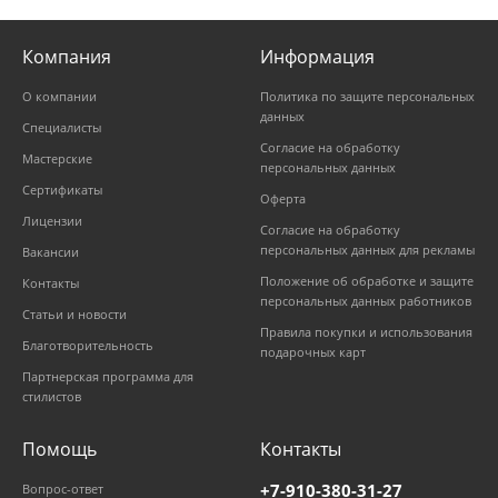
Компания
Информация
О компании
Политика по защите персональных
данных
Специалисты
Согласие на обработку
Мастерские
персональных данных
Сертификаты
Оферта
Лицензии
Согласие на обработку
персональных данных для рекламы
Вакансии
Положение об обработке и защите
Контакты
персональных данных работников
Статьи и новости
Правила покупки и использования
Благотворительность
подарочных карт
Партнерская программа для
стилистов
Помощь
Контакты
+7-910-380-31-27
Вопрос-ответ