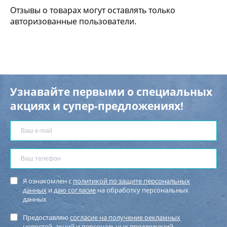
Отзывы о товарах могут оставлять только
авторизованные пользователи.
Узнавайте первыми о специальных
акциях и супер-предложениях!
Я ознакомлен с
политикой по защите персональных
данных
и
даю согласие
на обработку персональных
данных
Предоставляю
согласие на получение рекламных
новостей
, акций и персональных предложений