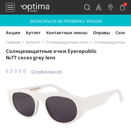
0
ЗАПИСАТЬСЯ НА ПРОВЕРКУ ЗРЕНИЯ
Акции
Аутлет
Контактные линзы
Оправы
Солнц
Главная
Каталог
Солнцезащитные очки
Солнцезащитные очк
Солнцезащитные очки Eyerepublic
№77 cocos grey lens
Отзывов еще нет