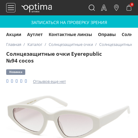
0
ЗАПИСАТЬСЯ НА ПРОВЕРКУ ЗРЕНИЯ
Акции
Аутлет
Контактные линзы
Оправы
Солнц
Главная
Каталог
Солнцезащитные очки
Солнцезащитные очк
Солнцезащитные очки Eyerepublic
№94 cocos
Новинка
Отзывов еще нет