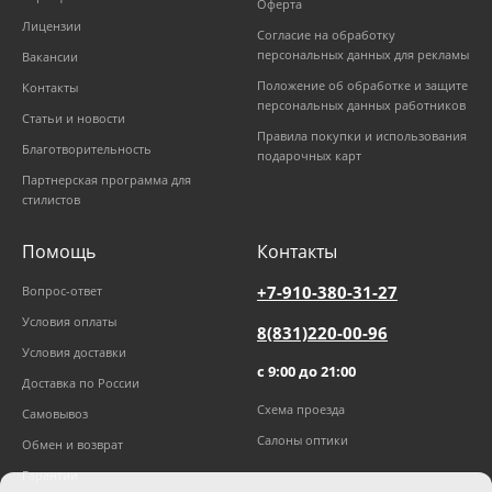
Оферта
Лицензии
Согласие на обработку
персональных данных для рекламы
Вакансии
Положение об обработке и защите
Контакты
персональных данных работников
Статьи и новости
Правила покупки и использования
Благотворительность
подарочных карт
Партнерская программа для
стилистов
Помощь
Контакты
+7-910-380-31-27
Вопрос-ответ
Условия оплаты
8(831)220-00-96
Условия доставки
с 9:00 до 21:00
Доставка по России
Схема проезда
Самовывоз
Салоны оптики
Обмен и возврат
Гарантии