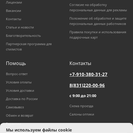
Лицензии
Согласие на обработку
персональных данных для рекламы
Вакансии
Положение об обработке и защите
Контакты
персональных данных работников
Статьи и новости
Правила покупки и использования
Благотворительность
подарочных карт
Партнерская программа для
стилистов
Помощь
Контакты
+7-910-380-31-27
Вопрос-ответ
Условия оплаты
8(831)220-00-96
Условия доставки
с 9:00 до 21:00
Доставка по России
Схема проезда
Самовывоз
Салоны оптики
Обмен и возврат
Гарантии
Мы используем файлы cookie