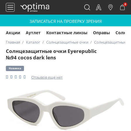
0
ЗАПИСАТЬСЯ НА ПРОВЕРКУ ЗРЕНИЯ
Акции
Аутлет
Контактные линзы
Оправы
Солнц
Главная
Каталог
Солнцезащитные очки
Солнцезащитные очк
Солнцезащитные очки Eyerepublic
№94 cocos dark lens
Новинка
Отзывов еще нет