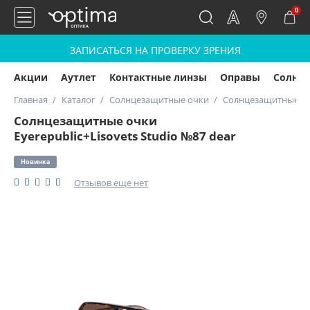
0
ЗАПИСАТЬСЯ НА ПРОВЕРКУ ЗРЕНИЯ
Акции
Аутлет
Контактные линзы
Оправы
Солнц
Главная
Каталог
Солнцезащитные очки
Солнцезащитные очк
Солнцезащитные очки
Eyerepublic+Lisovets Studio №87 dear
Новинка
Отзывов еще нет