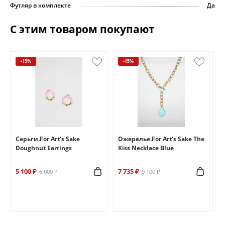
Футляр в комплекте
Да
С этим товаром покупают
-15%
-15%
e
Серьги.For Art's Sake
Ожерелье.For Art's Sake The
Бр
Doughnut Earrings
Kiss Necklace Blue
Br
5 100 ₽
7 735 ₽
6 
6 000 ₽
9 100 ₽