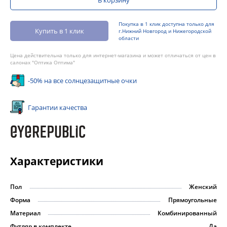
Покупка в 1 клик доступна только для
Купить в 1 клик
г.Нижний Новгород и Нижегородской
области
Цена действительна только для интернет-магазина и может отличаться от цен в
салонах "Оптика Оптима"
-50% на все солнцезащитные очки
Гарантии качества
Характеристики
Пол
Женский
Форма
Прямоугольные
Материал
Комбинированный
Футляр в комплекте
Да