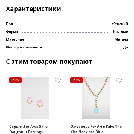
Характеристики
Пол
Женский
Форма
Круглые
Материал
Металл
Футляр в комплекте
Да
С этим товаром покупают
-15%
-15%
e
Серьги.For Art's Sake
Ожерелье.For Art's Sake The
Бр
Doughnut Earrings
Kiss Necklace Blue
Br