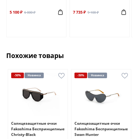
5 100 ₽
7 735 ₽
6 
6 000 ₽
9 100 ₽
Похожие товары
-50%
Новинка
-50%
Новинка
Солнцезащитные очки
Солнцезащитные очки
Fakoshima Беспринципные
Fakoshima Беспринципные
Christy-Black
Swan-Hunter