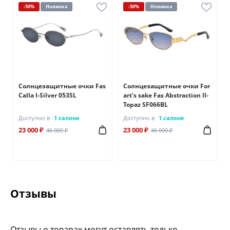
-50%
Новинка
-50%
Новинка
r
Солнцезащитные очки Fas
Солнцезащитные очки For
3
Calla I-Silver 053SL
art's sake Fas Abstraction II-
Topaz SF066BL
Доступно в
1 салоне
Доступно в
1 салоне
23 000 ₽
23 000 ₽
46 000 ₽
46 000 ₽
Отзывы
Отзывы о товарах могут оставлять только