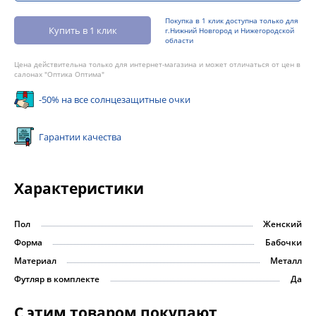
Покупка в 1 клик доступна только для
Купить в 1 клик
г.Нижний Новгород и Нижегородской
области
Цена действительна только для интернет-магазина и может отличаться от цен в
салонах "Оптика Оптима"
-50% на все солнцезащитные очки
Гарантии качества
Характеристики
Пол
Женский
Форма
Бабочки
Материал
Металл
Футляр в комплекте
Да
С этим товаром покупают