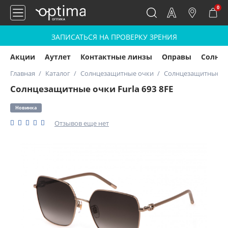
0
ЗАПИСАТЬСЯ НА ПРОВЕРКУ ЗРЕНИЯ
Акции
Аутлет
Контактные линзы
Оправы
Солнц
Главная
Каталог
Солнцезащитные очки
Солнцезащитные очк
Солнцезащитные очки Furla 693 8FE
Новинка
Отзывов еще нет