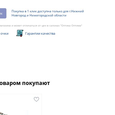
Покупка в 1 клик доступна только для г.Нижний
ик
Новгород и Нижегородской области
агазина и может отличаться от цен в салонах "Оптика Оптима"
 очки
Гарантии качества
товаром покупают