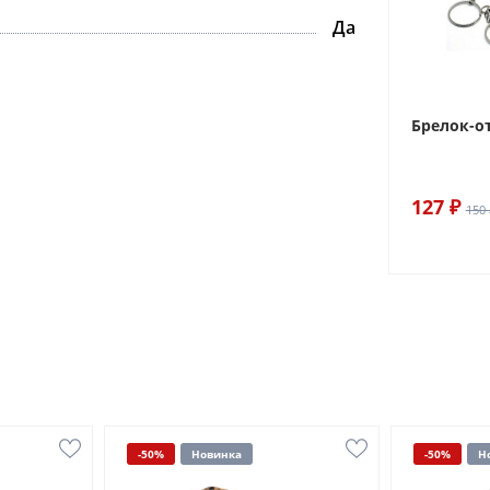
Да
Брелок-о
127 ₽
150 
-50%
Новинка
-50%
Н