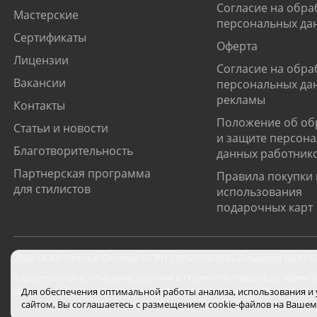
Согласие на обра
Мастерские
персональных да
Сертификаты
Оферта
Лицензии
Согласие на обра
Вакансии
персональных да
рекламы
Контакты
Положение об об
Статьи и новости
и защите персон
Благотворительность
данных работник
Партнерская программа
Правила покупки 
для стилистов
использования
подарочных карт
2026
,
ООО "Оптика "Оптима"
ОГРН 1185275027630. Лицензия №ЛО-52-0
Характеристики, описание, наличие и стоимость товаров не являют
Цены на сайте могут отличаться от цен в салонах и действуют толь
Для обеспечения оптимальной работы анализа, использования и
сайтом, Вы соглашаетесь с размещением cookie-файлов на Вашем