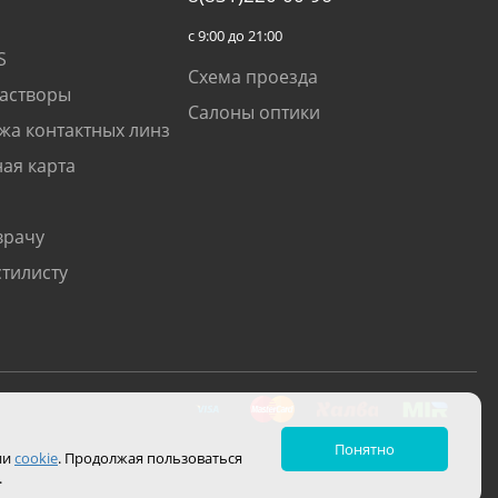
с 9:00 до 21:00
S
Схема проезда
растворы
Салоны оптики
жа контактных линз
ая карта
врачу
стилисту
Понятно
ии
cookie
. Продолжая пользоваться
.