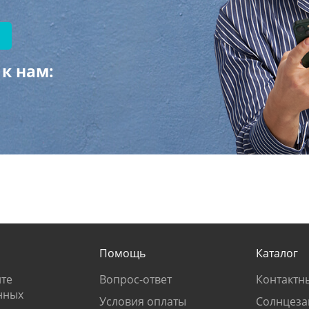
к нам:
Помощь
Каталог
те
Вопрос-ответ
Контактн
нных
Условия оплаты
Солнцеза