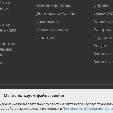
ботку
Условия доставки
Оправы
нных
Доставка по России
Сумки CN
Самовывоз
Капли и 
ботку
Обмен и возврат
Распрода
нных для
Гарантии
Подарочн
работке
Услуги
альных
Запись к 
ов
Запись к 
и
06505 от 20.06.2019г.
Мы используем файлы cookie
ся публичной офертой, определяемой ст. 437 Гражданского кодекса РФ.
ко при покупке с помощью сайта.
 улучшения пользовательского опыта на сайте используются технолог
 устройстве на условиях, изложенных в
Политике конфиденциальности