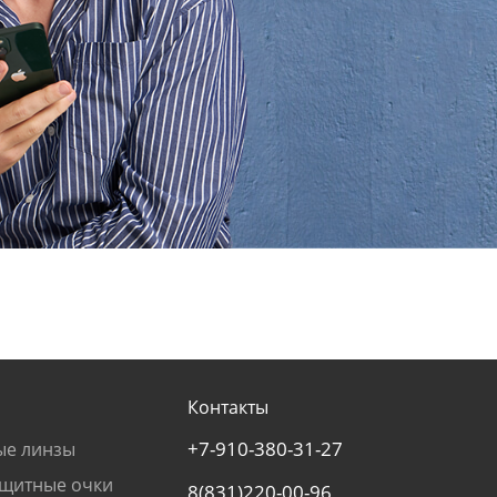
Контакты
+7-910-380-31-27
ые линзы
щитные очки
8(831)220-00-96