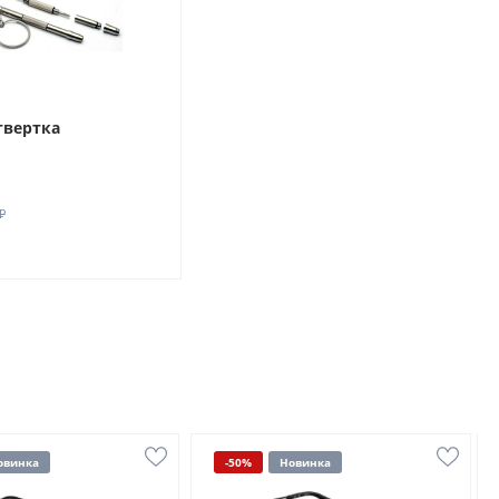
твертка
₽
овинка
-50%
Новинка