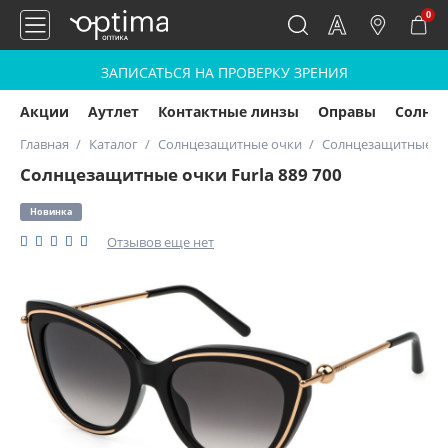
0
ЗАПИСАТЬСЯ НА ПРОВЕРКУ ЗРЕНИЯ
Акции
Аутлет
Контактные линзы
Оправы
Солнц
Главная
Каталог
Солнцезащитные очки
Солнцезащитные очк
Солнцезащитные очки Furla 889 700
Новинка
Отзывов еще нет