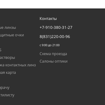
Контакты
+7-910-380-31-27
ые линзы
щитные очки
8(831)220-00-96
с 9:00 до 21:00
S
Схема проезда
растворы
Салоны оптики
жа контактных линз
ая карта
врачу
стилисту