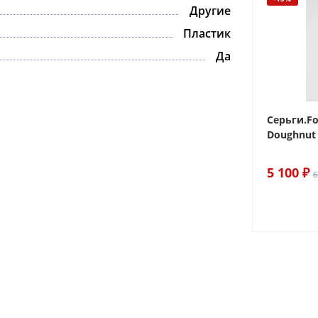
Другие
Пластик
Да
 Sake The
Браслет For Art's Sake Olive
Серьги.Fo
Bracelet Gold
Doughnut 
6 290 ₽
5 100 ₽
7 400 ₽
6