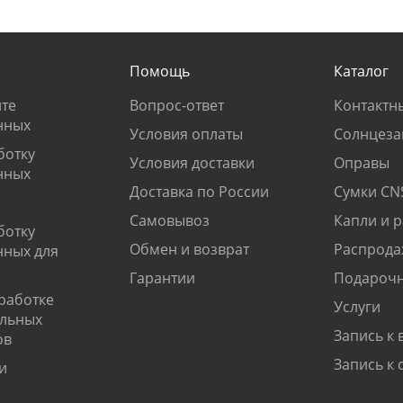
Помощь
Каталог
те
Вопрос-ответ
Контактн
нных
Условия оплаты
Солнцеза
ботку
Условия доставки
Оправы
нных
Доставка по России
Сумки CN
Самовывоз
Капли и 
ботку
Обмен и возврат
Распрода
нных для
Гарантии
Подарочн
работке
Услуги
альных
Запись к 
ов
Запись к 
и