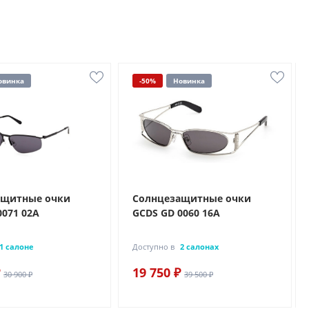
овинка
-50%
Новинка
ащитные очки
Солнцезащитные очки
0071 02A
GCDS GD 0060 16A
1 салоне
Доступно в
2 салонах
19 750 ₽
30 900 ₽
39 500 ₽