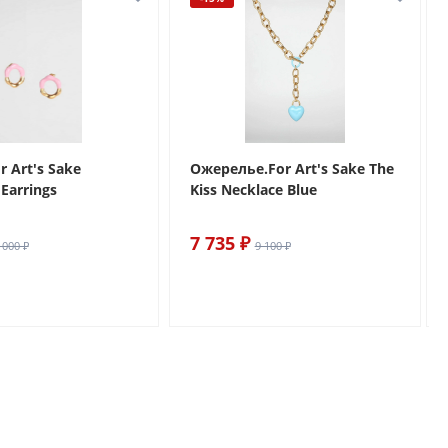
r Art's Sake
Ожерелье.For Art's Sake The
Earrings
Kiss Necklace Blue
7 735 ₽
 000 ₽
9 100 ₽