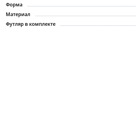
Форма
Материал
Футляр в комплекте
Ожерелье.For Art's
Kiss Necklace Blue
7 735 ₽
9 100 ₽