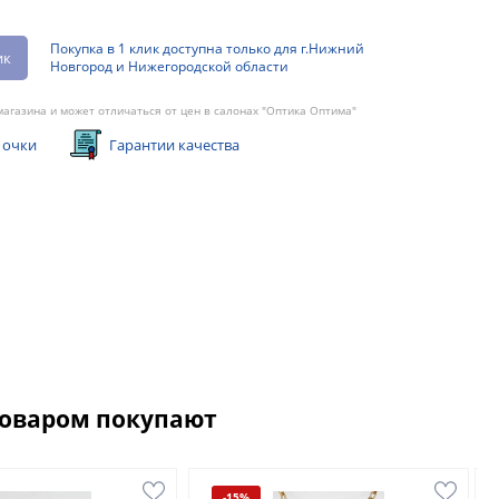
Покупка в 1 клик доступна только для г.Нижний
ик
Новгород и Нижегородской области
агазина и может отличаться от цен в салонах "Оптика Оптима"
 очки
Гарантии качества
товаром покупают
-15%