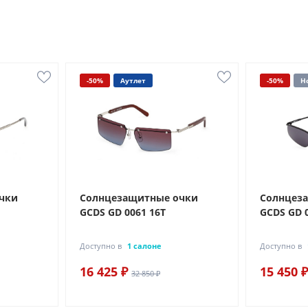
-50%
Аутлет
-50%
Н
чки
Солнцезащитные очки
Солнцез
GCDS GD 0061 16T
GCDS GD 
Доступно в
1 салоне
Доступно в
16 425 ₽
15 450 ₽
32 850 ₽