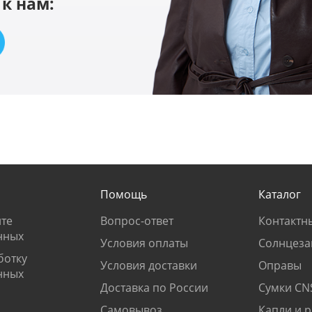
к нам:
Помощь
Каталог
те
Вопрос-ответ
Контактн
нных
Условия оплаты
Солнцеза
ботку
Условия доставки
Оправы
нных
Доставка по России
Сумки CN
Самовывоз
Капли и 