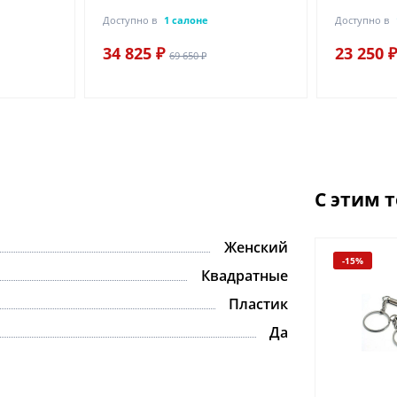
Доступно в
1 салоне
Доступно в
34 825 ₽
23 250 ₽
69 650 ₽
С этим 
Женский
-15%
Квадратные
Пластик
Да