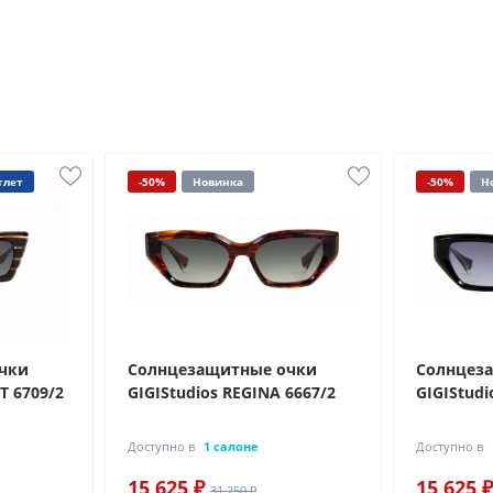
тлет
-50%
Новинка
-50%
Н
чки
Солнцезащитные очки
Солнцез
T 6709/2
GIGIStudios REGINA 6667/2
GIGIStudi
Доступно в
1 салоне
Доступно в
15 625 ₽
15 625 ₽
31 250 ₽