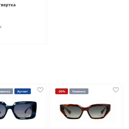
твертка
₽
овинка
Аутлет
-50%
Новинка