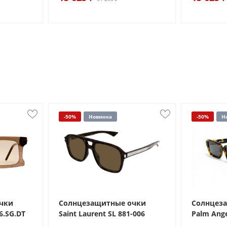
-50%
Новинка
-50%
Н
чки
Солнцезащитные очки
Солнцез
6.SG.DT
Saint Laurent SL 881-006
Palm Ange