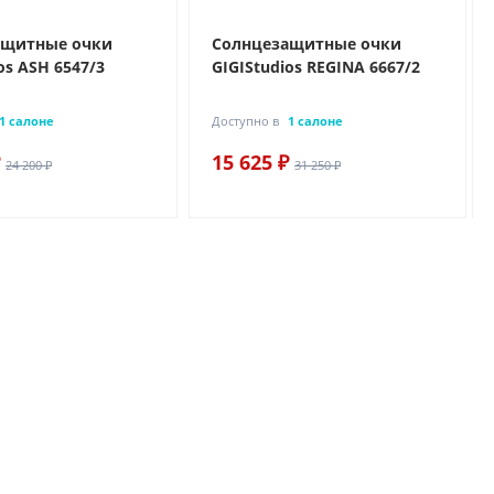
ащитные очки
Солнцезащитные очки
os ASH 6547/3
GIGIStudios REGINA 6667/2
1 салоне
Доступно в
1 салоне
15 625 ₽
24 200 ₽
31 250 ₽