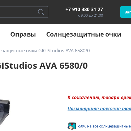
+7-910-380-31-27
Зап
с 9:00 до 21:00
Оправы
Солнцезащитные очки
защитные очки GIGIStudios AVA 6580/0
Studios AVA 6580/0
К сожалению, товара вре
Посмотрите похожие то
-50% на все солнцезащитные