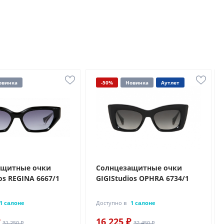
овинка
-50%
Новинка
Аутлет
ащитные очки
Солнцезащитные очки
os REGINA 6667/1
GIGIStudios OPHRA 6734/1
1 салоне
Доступно в
1 салоне
16 225 ₽
31 250 ₽
32 450 ₽