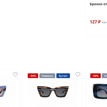
Брелок-о
127 ₽
150 
-50%
Новинка
Аутлет
-50%
Н