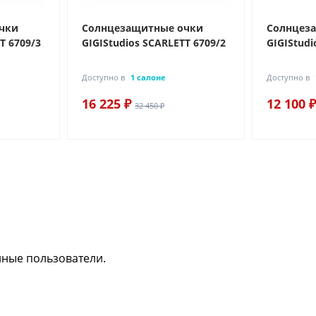
чки
Солнцезащитные очки
Солнцез
T 6709/3
GIGIStudios SCARLETT 6709/2
GIGIStudi
Доступно в
1 салоне
Доступно в
16 225 ₽
12 100 ₽
32 450 ₽
нные пользователи.