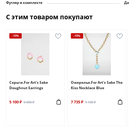
Футляр в комплекте
Да
С этим товаром покупают
-15%
-15%
e
Серьги.For Art's Sake
Ожерелье.For Art's Sake The
Бр
Doughnut Earrings
Kiss Necklace Blue
Br
5 100 ₽
7 735 ₽
6 
6 000 ₽
9 100 ₽