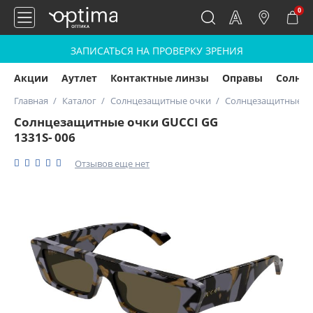
0
ЗАПИСАТЬСЯ НА ПРОВЕРКУ ЗРЕНИЯ
Акции
Аутлет
Контактные линзы
Оправы
Солнц
Главная
Каталог
Солнцезащитные очки
Солнцезащитные очк
Солнцезащитные очки GUCCI GG
1331S- 006
Отзывов еще нет