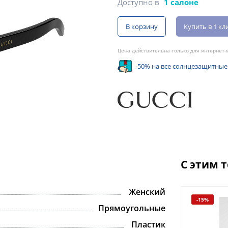
Доступно в
1 салоне
В корзину
Купить в 1 кл
Цена действительна только для интернет-м
-50% на все солнцезащитные
С этим 
Женский
-15%
-15%
Прямоугольные
Пластик