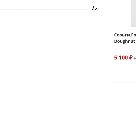
Да
 Sake The
Браслет For Art's Sake Olive
Серьги.Fo
Bracelet Gold
Doughnut 
6 290 ₽
5 100 ₽
7 400 ₽
6