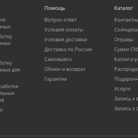
Помощь
Каталог
те
Вопрос-ответ
Контактн
нных
Условия оплаты
Солнцеза
ботку
Условия доставки
Оправы
нных
Доставка по России
Сумки CN
Самовывоз
Капли и 
ботку
Обмен и возврат
Распрода
нных для
Гарантии
Подарочн
работке
Услуги
альных
Запись к 
ов
Запись к 
и