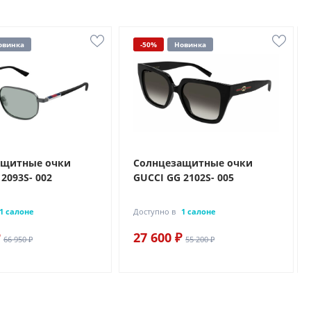
овинка
-50%
Новинка
ащитные очки
Солнцезащитные очки
2093S- 002
GUCCI GG 2102S- 005
1 салоне
Доступно в
1 салоне
27 600 ₽
66 950 ₽
55 200 ₽