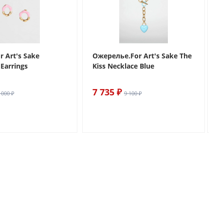
r Art's Sake
Ожерелье.For Art's Sake The
Earrings
Kiss Necklace Blue
7 735 ₽
 000 ₽
9 100 ₽