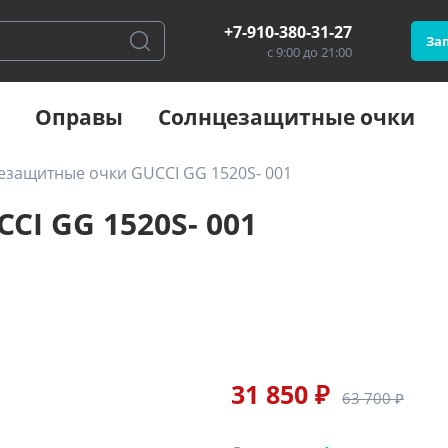
+7-910-380-31-27
Зап
с 9:00 до 21:00
Оправы
Солнцезащитные очки
езащитные очки GUCCI GG 1520S- 001
I GG 1520S- 001
31 850 ₽
63 700 ₽