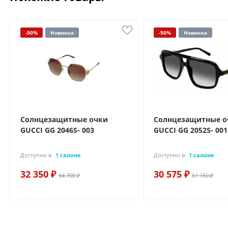
-50%
Новинка
-50%
Новинка
Солнцезащитные очки
Солнцезащитные о
GUCCI GG 2046S- 003
GUCCI GG 2052S- 001
Доступно в
1 салоне
Доступно в
1 салоне
32 350 ₽
30 575 ₽
64 700 ₽
61 150 ₽