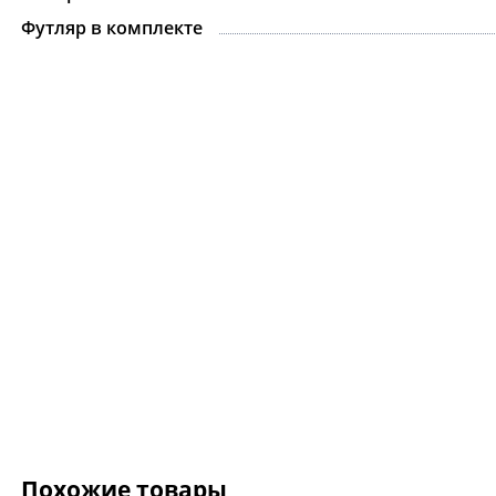
Футляр в комплекте
Ожерелье.For Art's
Kiss Necklace Blue
7 735 ₽
9 100 ₽
Похожие товары