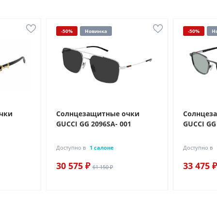
-50%
Новинка
-50%
Н
чки
Солнцезащитные очки
Солнцез
GUCCI GG 2096SA- 001
GUCCI GG 
Доступно в
1 салоне
Доступно в
30 575 ₽
33 475 ₽
61 150 ₽