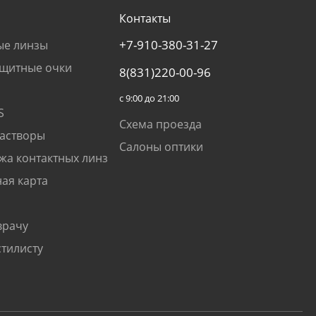
Контакты
+7-910-380-31-27
ые линзы
щитные очки
8(831)220-00-96
с 9:00 до 21:00
S
Схема проезда
растворы
Салоны оптики
жа контактных линз
ая карта
врачу
стилисту