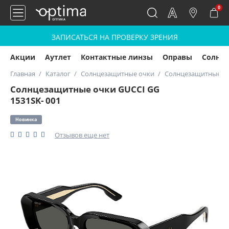
0
ЗАПИСАТЬСЯ НА ПРОВЕРКУ ЗРЕНИЯ
Акции
Аутлет
Контактные линзы
Оправы
Солнц
Главная
Каталог
Солнцезащитные очки
Солнцезащитные очк
Солнцезащитные очки GUCCI GG
1531SK- 001
Новинка
Отзывов еще нет