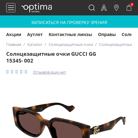
0
ЗАПИСАТЬСЯ НА ПРОВЕРКУ ЗРЕНИЯ
Акции
Аутлет
Контактные линзы
Оправы
Солнц
Главная
Каталог
Солнцезащитные очки
Солнцезащитные очк
Солнцезащитные очки GUCCI GG
1534S- 002
Отзывов еще нет