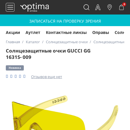
0
ЗАПИСАТЬСЯ НА ПРОВЕРКУ ЗРЕНИЯ
Акции
Аутлет
Контактные линзы
Оправы
Солнц
Главная
Каталог
Солнцезащитные очки
Солнцезащитные очк
Солнцезащитные очки GUCCI GG
1631S- 009
Новинка
Отзывов еще нет