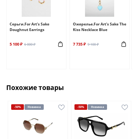
e
Серьги.For Art's Sake
Ожерелье.For Art's Sake The
Бр
Doughnut Earrings
Kiss Necklace Blue
Br
5 100 ₽
7 735 ₽
6 
6 000 ₽
9 100 ₽
Похожие товары
-50%
Новинка
-50%
Новинка