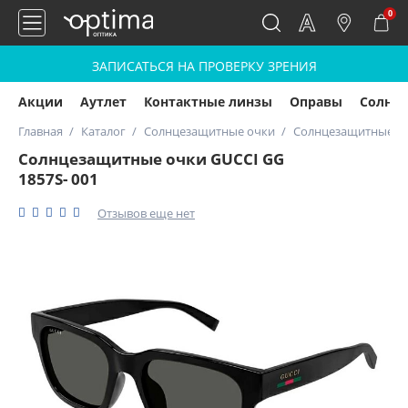
0
ЗАПИСАТЬСЯ НА ПРОВЕРКУ ЗРЕНИЯ
Акции
Аутлет
Контактные линзы
Оправы
Солнц
Главная
Каталог
Солнцезащитные очки
Солнцезащитные очк
Солнцезащитные очки GUCCI GG
1857S- 001
Отзывов еще нет