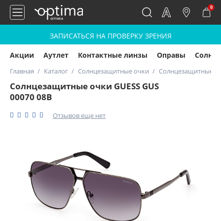
0
ЗАПИСАТЬСЯ НА ПРОВЕРКУ ЗРЕНИЯ
Акции
Аутлет
Контактные линзы
Оправы
Солнц
Главная
Каталог
Солнцезащитные очки
Солнцезащитные оч
Солнцезащитные очки GUESS GUS
00070 08B
Отзывов еще нет