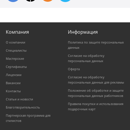
Компания
Информация
О компании
Политика по защите персональных
данных
Специалисты
Согласие на обработку
Мастерские
персональных данных
Сертификаты
Оферта
Лицензии
Согласие на обработку
персональных данных для рекламы
Вакансии
Положение об обработке и защите
Контакты
персональных данных работников
Статьи и новости
Правила покупки и использования
Благотворительность
подарочных карт
Партнерская программа для
стилистов