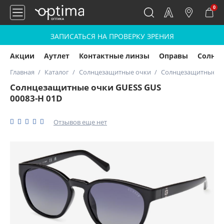
0
ЗАПИСАТЬСЯ НА ПРОВЕРКУ ЗРЕНИЯ
Акции
Аутлет
Контактные линзы
Оправы
Солнц
Главная
Каталог
Солнцезащитные очки
Солнцезащитные оч
Солнцезащитные очки GUESS GUS
00083-H 01D
Отзывов еще нет