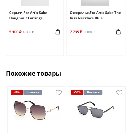
e
Серьги.For Art's Sake
Ожерелье.For Art's Sake The
Бр
Doughnut Earrings
Kiss Necklace Blue
Br
5 100 ₽
7 735 ₽
6 
6 000 ₽
9 100 ₽
Похожие товары
-50%
Новинка
-50%
Новинка