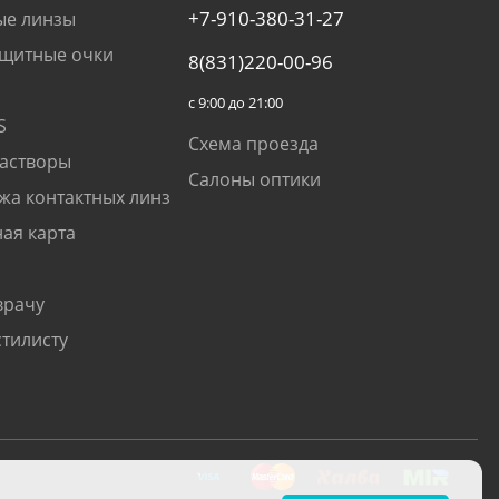
+7-910-380-31-27
ые линзы
щитные очки
8(831)220-00-96
с 9:00 до 21:00
S
Схема проезда
растворы
Салоны оптики
жа контактных линз
ая карта
врачу
стилисту