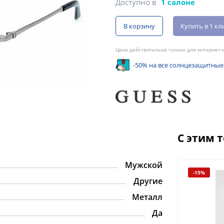
Доступно в
1 салоне
В корзину
Купить в 1 кл
Цена действительна только для интернет-м
-50% на все солнцезащитные
С этим 
Мужской
-15%
-15%
Другие
Металл
Да