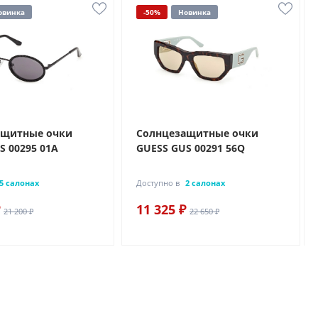
овинка
-50%
Новинка
ащитные очки
Солнцезащитные очки
S 00295 01A
GUESS GUS 00291 56Q
5 салонах
Доступно в
2 салонах
11 325 ₽
21 200 ₽
22 650 ₽