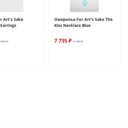
r Art's Sake
Ожерелье.For Art's Sake The
Earrings
Kiss Necklace Blue
7 735 ₽
 000 ₽
9 100 ₽