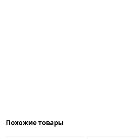
Ожерелье.For Art's
Kiss Necklace Blue
7 735 ₽
9 100 ₽
Похожие товары