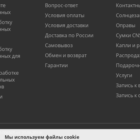
те
Вопрос-ответ
Контактн
нных
Условия оплаты
Солнцеза
ботку
Условия доставки
Оправы
нных
Доставка по России
Сумки CN
Самовывоз
Капли и 
ботку
Обмен и возврат
Распрода
нных для
Гарантии
Подарочн
работке
Услуги
альных
Запись к 
ов
Запись к 
и
06505 от 20.06.2019г.
Мы используем файлы cookie