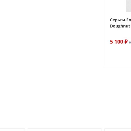
 Sake The
Браслет For Art's Sake Olive
Серьги.Fo
Bracelet Gold
Doughnut 
6 290 ₽
5 100 ₽
7 400 ₽
6