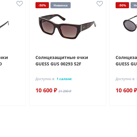
-50%
Новинка
-50%
Н
чки
Солнцезащитные очки
Солнцез
D
GUESS GUS 00293 52F
GUESS GU
Доступно в
1 салоне
Доступно в
10 600 ₽
10 600 ₽
21 200 ₽