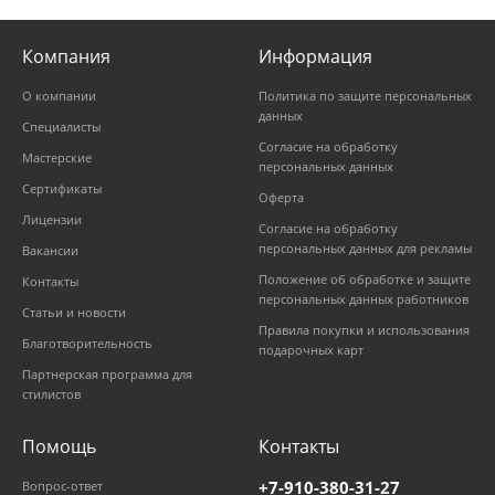
Компания
Информация
О компании
Политика по защите персональных
данных
Специалисты
Согласие на обработку
Мастерские
персональных данных
Сертификаты
Оферта
Лицензии
Согласие на обработку
персональных данных для рекламы
Вакансии
Положение об обработке и защите
Контакты
персональных данных работников
Статьи и новости
Правила покупки и использования
Благотворительность
подарочных карт
Партнерская программа для
стилистов
Помощь
Контакты
+7-910-380-31-27
Вопрос-ответ