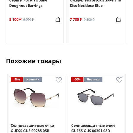
e
Серьги.For Art's Sake
Ожерелье.For Art's Sake The
Бр
Doughnut Earrings
Kiss Necklace Blue
Br
5 100 ₽
7 735 ₽
6 
6 000 ₽
9 100 ₽
Похожие товары
-50%
Новинка
-50%
Новинка
Солнцезащитные очки
Солнцезащитные очки
GUESS GUS 00285 05B
GUESS GUS 00301 08D