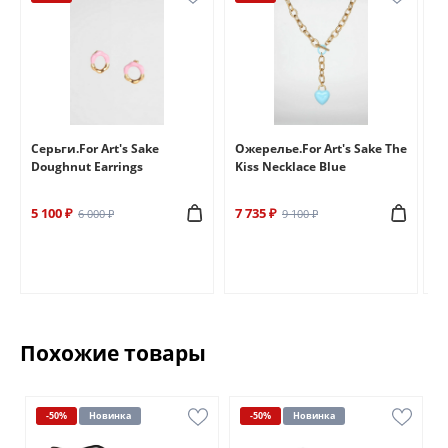
e
Серьги.For Art's Sake
Ожерелье.For Art's Sake The
Бр
Doughnut Earrings
Kiss Necklace Blue
Br
5 100 ₽
7 735 ₽
6 
6 000 ₽
9 100 ₽
Похожие товары
-50%
Новинка
-50%
Новинка