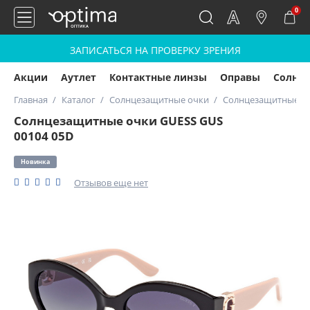
0
ЗАПИСАТЬСЯ НА ПРОВЕРКУ ЗРЕНИЯ
Акции
Аутлет
Контактные линзы
Оправы
Солнц
Главная
Каталог
Солнцезащитные очки
Солнцезащитные оч
Солнцезащитные очки GUESS GUS
00104 05D
Новинка
Отзывов еще нет