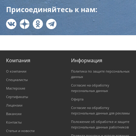
Присоединяйтесь к нам:
Компания
Информация
О компании
Политика по защите персональных
данных
Специалисты
Согласие на обработку
Мастерские
персональных данных
Сертификаты
Оферта
Лицензии
Согласие на обработку
персональных данных для рекламы
Вакансии
Положение об обработке и защите
Контакты
персональных данных работников
Статьи и новости
Правила покупки и использования