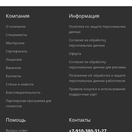
Компания
Информация
О компании
Политика по защите персональных
данных
Специалисты
Согласие на обработку
Мастерские
персональных данных
Сертификаты
Оферта
Лицензии
Согласие на обработку
персональных данных для рекламы
Вакансии
Положение об обработке и защите
Контакты
персональных данных работников
Статьи и новости
Правила покупки и использования
Благотворительность
подарочных карт
Партнерская программа для
стилистов
Помощь
Контакты
+7-910-380-31-27
Вопрос-ответ