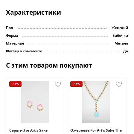
Характеристики
Пол
Женский
Форма
Бабочки
Материал
Металл
Футляр в комплекте
Да
С этим товаром покупают
-15%
-15%
e
Серьги.For Art's Sake
Ожерелье.For Art's Sake The
Бр