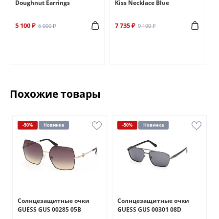
Doughnut Earrings
Kiss Necklace Blue
Br
5 100 ₽
7 735 ₽
6 
6 000 ₽
9 100 ₽
Похожие товары
-50%
Новинка
-50%
Новинка
Солнцезащитные очки
Солнцезащитные очки
GUESS GUS 00285 05B
GUESS GUS 00301 08D