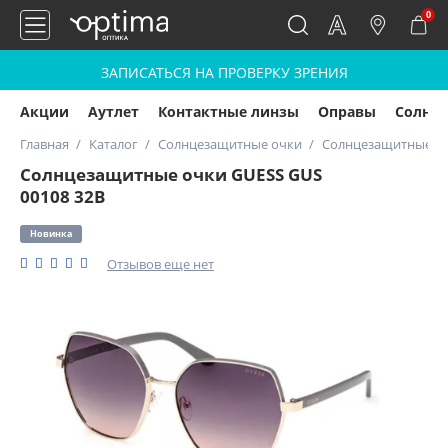
0
ЗАПИСАТЬСЯ НА ПРОВЕРКУ ЗРЕНИЯ
Акции
Аутлет
Контактные линзы
Оправы
Солнц
Главная
Каталог
Солнцезащитные очки
Солнцезащитные оч
Солнцезащитные очки GUESS GUS
00108 32В
Новинка
Отзывов еще нет