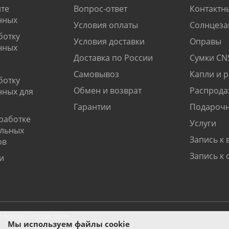
те
Вопрос-ответ
Контактн
нных
Условия оплаты
Солнцеза
ботку
Условия доставки
Оправы
нных
Доставка по России
Сумки CN
Самовывоз
Капли и 
ботку
Обмен и возврат
Распрода
нных для
Гарантии
Подарочн
работке
Услуги
альных
Запись к 
ов
Запись к 
и
06505 от 20.06.2019г.
Мы используем файлы cookie