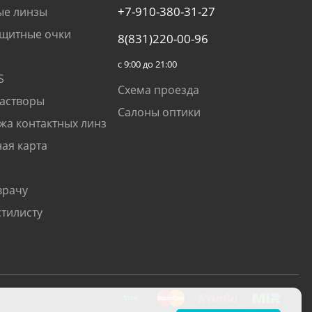
+7-910-380-31-27
ые линзы
щитные очки
8(831)220-00-96
с 9:00 до 21:00
S
Схема проезда
растворы
Салоны оптики
жа контактных линз
ая карта
врачу
стилисту