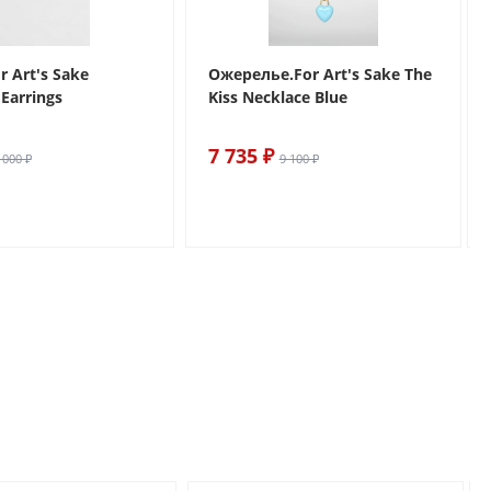
r Art's Sake
Ожерелье.For Art's Sake The
Earrings
Kiss Necklace Blue
7 735 ₽
 000 ₽
9 100 ₽