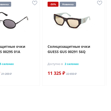
овинка
-50%
Новинка
ащитные очки
Солнцезащитные очки
S 00295 01A
GUESS GUS 00291 56Q
5 салонах
Доступно в
2 салонах
11 325 ₽
21 200 ₽
22 650 ₽