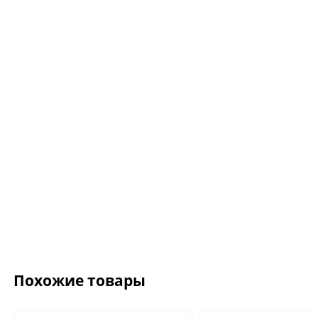
Ожерелье.For Art's
Kiss Necklace Blue
7 735 ₽
9 100 ₽
Похожие товары