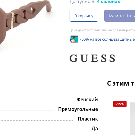
Доступно в
4 салонах
В корзину
Купить в 1 кл
Цена действительна только для интернет-м
-50% на все солнцезащитные
С этим 
Женский
-15%
-15%
Прямоугольные
Пластик
Да