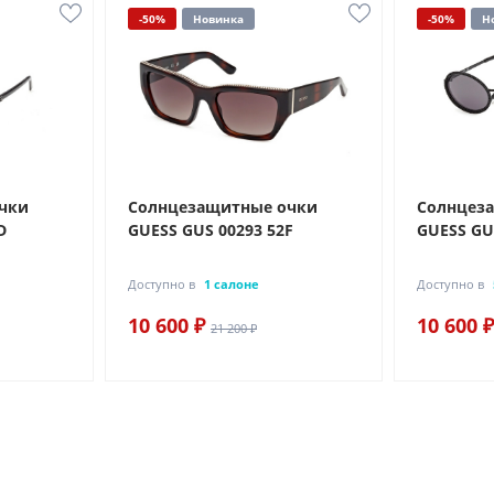
-50%
Новинка
-50%
Н
чки
Солнцезащитные очки
Солнцез
D
GUESS GUS 00293 52F
GUESS GU
Доступно в
1 салоне
Доступно в
10 600 ₽
10 600 ₽
21 200 ₽