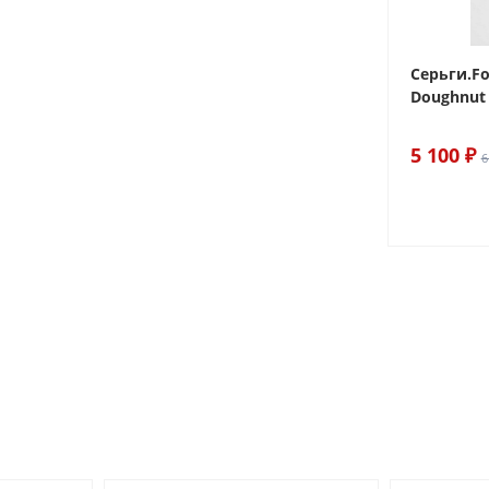
 Sake The
Браслет For Art's Sake Olive
Серьги.Fo
Bracelet Gold
Doughnut 
6 290 ₽
5 100 ₽
7 400 ₽
6