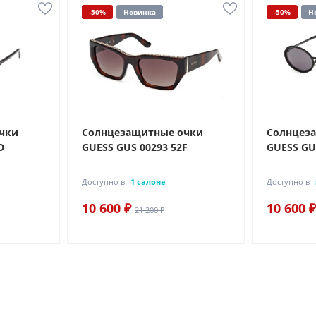
-50%
Новинка
-50%
Н
чки
Солнцезащитные очки
Солнцез
D
GUESS GUS 00293 52F
GUESS GU
Доступно в
1 салоне
Доступно в
10 600 ₽
10 600 ₽
21 200 ₽