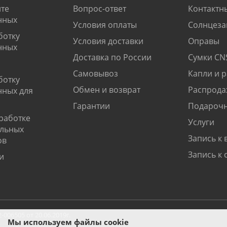
те
Вопрос-ответ
Контактн
нных
Условия оплаты
Солнцеза
ботку
Условия доставки
Оправы
нных
Доставка по России
Сумки CN
Самовывоз
Капли и 
ботку
Обмен и возврат
Распрода
нных для
Гарантии
Подарочн
работке
Услуги
альных
Запись к 
ов
Запись к 
и
06505 от 20.06.2019г.
Мы используем файлы cookie