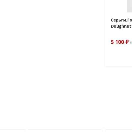
 Sake The
Браслет For Art's Sake Olive
Серьги.Fo
Bracelet Gold
Doughnut 
6 290 ₽
5 100 ₽
7 400 ₽
6