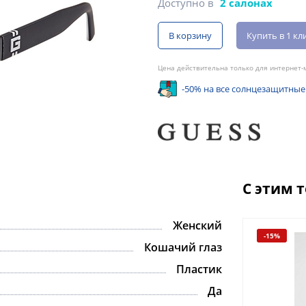
Доступно в
2 салонах
В корзину
Купить в 1 кл
Цена действительна только для интернет-м
-50% на все солнцезащитные
С этим 
Женский
-15%
-15%
Кошачий глаз
Пластик
Да