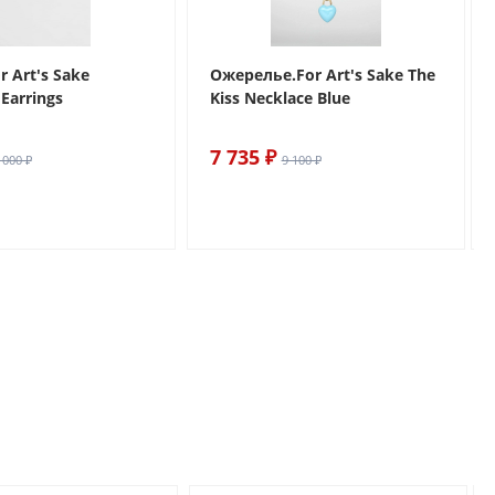
r Art's Sake
Ожерелье.For Art's Sake The
Earrings
Kiss Necklace Blue
7 735 ₽
 000 ₽
9 100 ₽