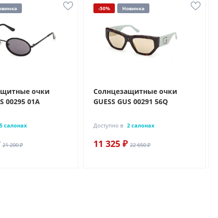
овинка
-50%
Новинка
ащитные очки
Солнцезащитные очки
S 00295 01A
GUESS GUS 00291 56Q
5 салонах
Доступно в
2 салонах
11 325 ₽
21 200 ₽
22 650 ₽