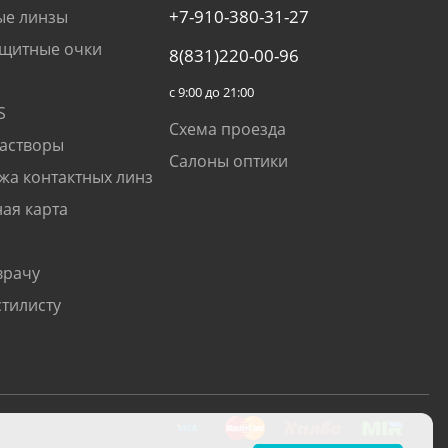
+7-910-380-31-27
ые линзы
щитные очки
8(831)220-00-96
с 9:00 до 21:00
S
Схема проезда
растворы
Салоны оптики
жа контактных линз
ая карта
врачу
стилисту