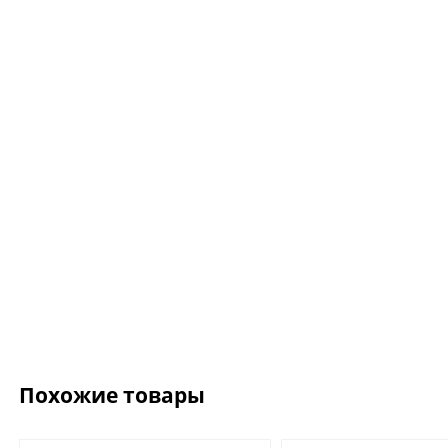
Ожерелье.For Art's
Kiss Necklace Blue
7 735 ₽
9 100 ₽
Похожие товары