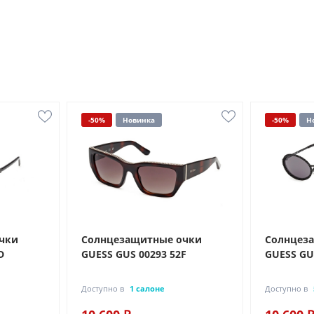
-50%
Новинка
-50%
Н
чки
Солнцезащитные очки
Солнцез
D
GUESS GUS 00293 52F
GUESS GU
Доступно в
1 салоне
Доступно в