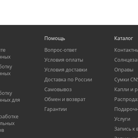
Помощь
Каталог
те
Вопрос-ответ
Контактн
нных
Условия оплаты
Солнцеза
ботку
Условия доставки
Оправы
нных
Доставка по России
Сумки CN
Самовывоз
Капли и 
ботку
Обмен и возврат
Распрода
нных для
Гарантии
Подарочн
работке
Услуги
альных
Запись к 
ов