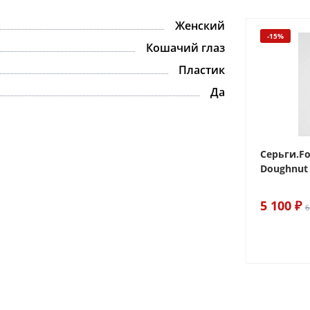
Женский
-15%
-15%
Кошачий глаз
Пластик
Да
 Sake The
Браслет For Art's Sake Olive
Серьги.Fo
Bracelet Gold
Doughnut 
6 290 ₽
5 100 ₽
7 400 ₽
6