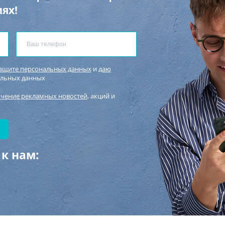
ях!
защите персональных данных
и
даю
альных данных
учение рекламных новостей
, акций и
к нам: