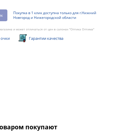
Покупка в 1 клик доступна только для г.Нижний
ик
Новгород и Нижегородской области
агазина и может отличаться от цен в салонах "Оптика Оптима"
 очки
Гарантии качества
товаром покупают