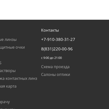
Контакты
+7-910-380-31-27
ые линзы
щитные очки
8(831)220-00-96
с 9:00 до 21:00
S
Схема проезда
растворы
Салоны оптики
жа контактных линз
ая карта
врачу