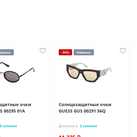
овинка
-50%
Новинка
ащитные очки
Солнцезащитные очки
S 00295 01A
GUESS GUS 00291 56Q
5 салонах
Доступно в
2 салонах