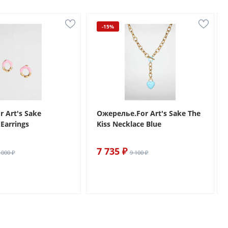
-15%
r Art's Sake
Ожерелье.For Art's Sake The
Earrings
Kiss Necklace Blue
7 735 ₽
 000 ₽
9 100 ₽