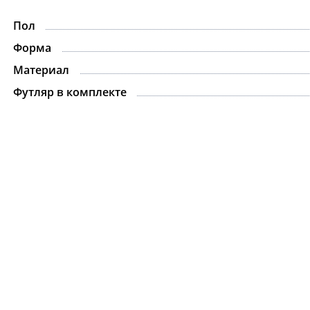
Пол
-15%
Форма
Материал
Футляр в комплекте
Ожерелье.For Art's
Kiss Necklace Blue
7 735 ₽
9 100 ₽