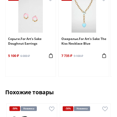
e
Серьги.For Art's Sake
Ожерелье.For Art's Sake The
Бр
Doughnut Earrings
Kiss Necklace Blue
Br
5 100 ₽
7 735 ₽
6 
6 000 ₽
9 100 ₽
Похожие товары
-50%
Новинка
-50%
Новинка