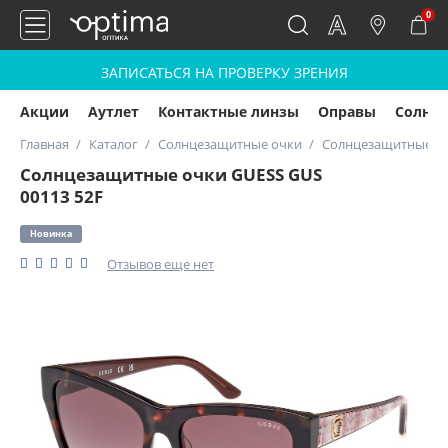
0
ЗАПИСАТЬСЯ НА ПРОВЕРКУ ЗРЕНИЯ
Акции
Аутлет
Контактные линзы
Оправы
Солнц
Главная
Каталог
Солнцезащитные очки
Солнцезащитные оч
Солнцезащитные очки GUESS GUS
00113 52F
Новинка
Отзывов еще нет