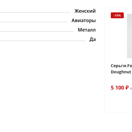
Женский
-15%
-15%
Авиаторы
Металл
Да
 Sake The
Браслет For Art's Sake Olive
Серьги.Fo
Bracelet Gold
Doughnut 
6 290 ₽
5 100 ₽
7 400 ₽
6