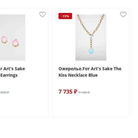
-15%
r Art's Sake
Ожерелье.For Art's Sake The
Earrings
Kiss Necklace Blue
7 735 ₽
 000 ₽
9 100 ₽