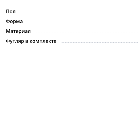
Пол
-15%
Форма
Материал
Футляр в комплекте
Ожерелье.For Art's
Kiss Necklace Blue
7 735 ₽
9 100 ₽