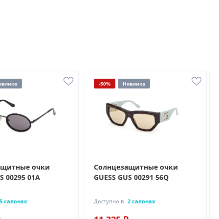
овинка
-50%
Новинка
ащитные очки
Солнцезащитные очки
S 00295 01A
GUESS GUS 00291 56Q
5 салонах
Доступно в
2 салонах