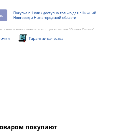
Покупка в 1 клик доступна только для г.Нижний
ик
Новгород и Нижегородской области
агазина и может отличаться от цен в салонах "Оптика Оптима"
 очки
Гарантии качества
товаром покупают