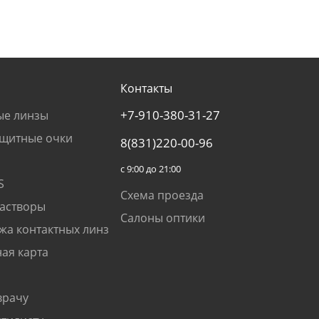
Контакты
+7-910-380-31-27
ые линзы
щитные очки
8(831)220-00-96
с 9:00 до 21:00
S
Схема проезда
растворы
Салоны оптики
жа контактных линз
ая карта
врачу