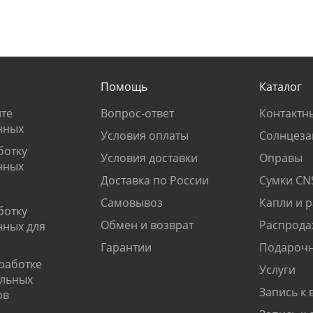
Помощь
Каталог
те
Вопрос-ответ
Контактн
нных
Условия оплаты
Солнцеза
ботку
Условия доставки
Оправы
нных
Доставка по России
Сумки CN
Самовывоз
Капли и 
ботку
Обмен и возврат
Распрода
нных для
Гарантии
Подарочн
работке
Услуги
альных
Запись к 
ов