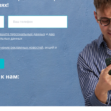
ях!
защите персональных данных
и
даю
альных данных
учение рекламных новостей
, акций и
к нам: