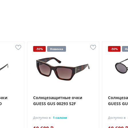
-50%
Новинка
-50%
Н
чки
Солнцезащитные очки
Солнцез
D
GUESS GUS 00293 52F
GUESS GU
Доступно в
1 салоне
Доступно в