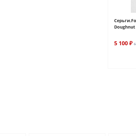
 Sake The
Браслет For Art's Sake Olive
Серьги.Fo
Bracelet Gold
Doughnut 
6 290 ₽
5 100 ₽
7 400 ₽
6