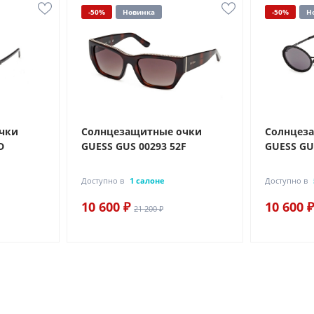
-50%
Новинка
-50%
Н
чки
Солнцезащитные очки
Солнцез
D
GUESS GUS 00293 52F
GUESS GU
Доступно в
1 салоне
Доступно в
10 600 ₽
10 600 ₽
21 200 ₽