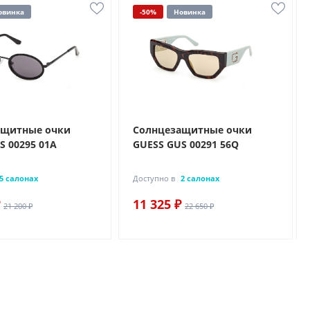
овинка
-50%
Новинка
ащитные очки
Солнцезащитные очки
S 00295 01A
GUESS GUS 00291 56Q
5 салонах
Доступно в
2 салонах
11 325 ₽
21 200 ₽
22 650 ₽