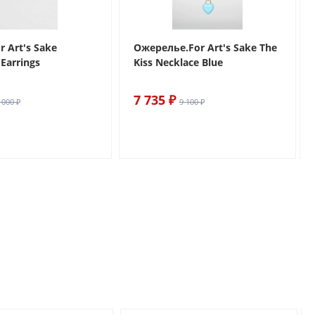
r Art's Sake
Ожерелье.For Art's Sake The
Earrings
Kiss Necklace Blue
7 735 ₽
 000 ₽
9 100 ₽