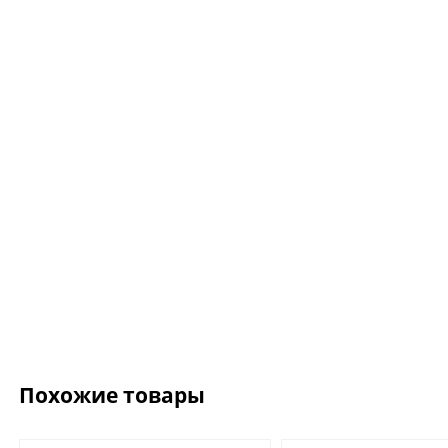
Ожерелье.For Art's
Kiss Necklace Blue
7 735 ₽
9 100 ₽
Похожие товары