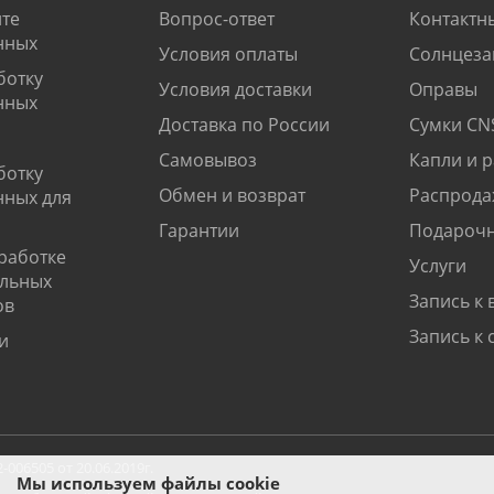
те
Вопрос-ответ
Контактн
нных
Условия оплаты
Солнцеза
ботку
Условия доставки
Оправы
нных
Доставка по России
Сумки CN
Самовывоз
Капли и 
ботку
Обмен и возврат
Распрода
нных для
Гарантии
Подарочн
работке
Услуги
альных
Запись к 
ов
Запись к 
и
06505 от 20.06.2019г.
Мы используем файлы cookie