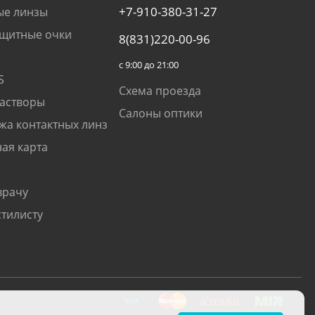
+7-910-380-31-27
ые линзы
щитные очки
8(831)220-00-96
с 9:00 до 21:00
S
Схема проезда
растворы
Салоны оптики
жа контактных линз
ая карта
врачу
стилисту