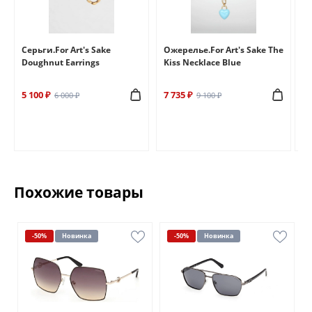
e
Серьги.For Art's Sake
Ожерелье.For Art's Sake The
Бр
Doughnut Earrings
Kiss Necklace Blue
Br
5 100 ₽
7 735 ₽
6 
6 000 ₽
9 100 ₽
Похожие товары
-50%
Новинка
-50%
Новинка