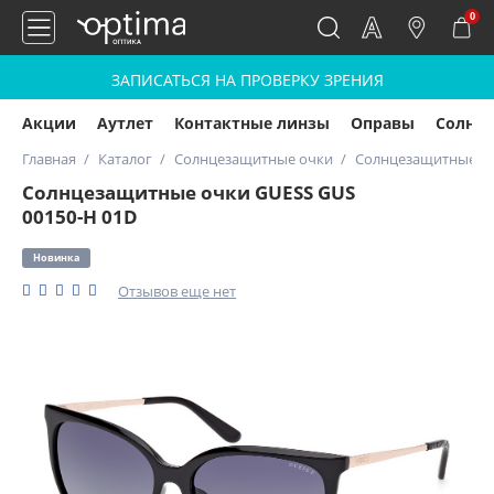
0
ЗАПИСАТЬСЯ НА ПРОВЕРКУ ЗРЕНИЯ
Акции
Аутлет
Контактные линзы
Оправы
Солнц
Главная
Каталог
Солнцезащитные очки
Солнцезащитные оч
Солнцезащитные очки GUESS GUS
00150-H 01D
Новинка
Отзывов еще нет