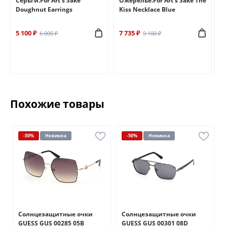
e
Серьги.For Art's Sake
Ожерелье.For Art's Sake The
Бр
Doughnut Earrings
Kiss Necklace Blue
Br
5 100 ₽
7 735 ₽
6 
6 000 ₽
9 100 ₽
Похожие товары
-50%
Новинка
-50%
Новинка
Солнцезащитные очки
Солнцезащитные очки
GUESS GUS 00285 05B
GUESS GUS 00301 08D