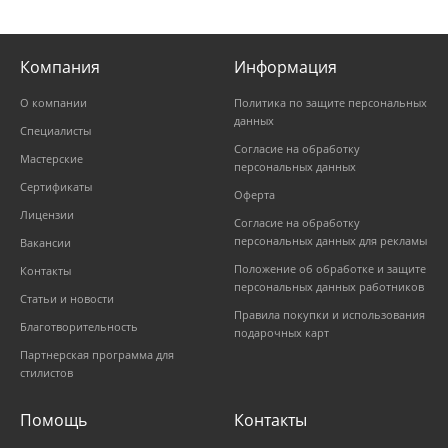
Компания
Информация
О компании
Политика по защите персональных
данных
Специалисты
Согласие на обработку
Мастерские
персональных данных
Сертификаты
Оферта
Лицензии
Согласие на обработку
персональных данных для рекламы
Вакансии
Положение об обработке и защите
Контакты
персональных данных работников
Статьи и новости
Правила покупки и использования
Благотворительность
подарочных карт
Партнерская программа для
стилистов
Помощь
Контакты