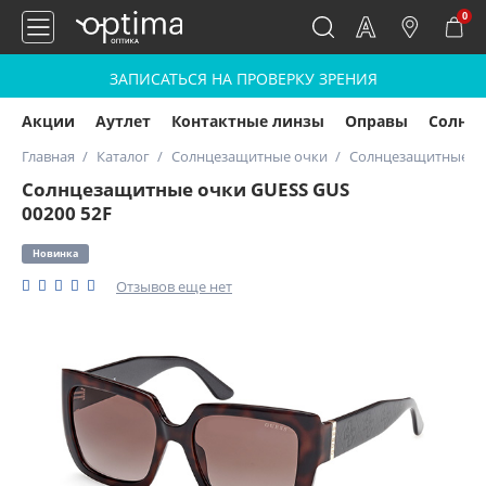
0
ЗАПИСАТЬСЯ НА ПРОВЕРКУ ЗРЕНИЯ
Акции
Аутлет
Контактные линзы
Оправы
Солнц
Главная
Каталог
Солнцезащитные очки
Солнцезащитные оч
Солнцезащитные очки GUESS GUS
00200 52F
Новинка
Отзывов еще нет