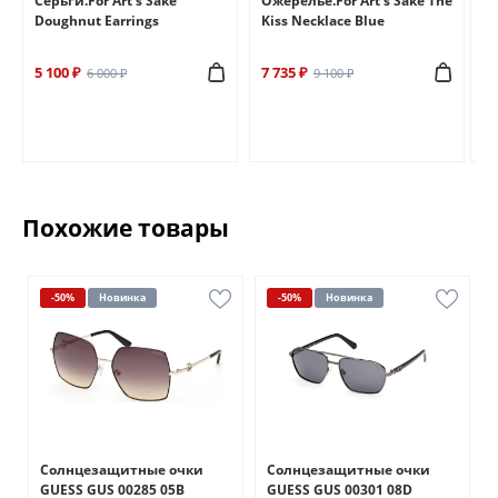
e
Серьги.For Art's Sake
Ожерелье.For Art's Sake The
Бр
Doughnut Earrings
Kiss Necklace Blue
Br
5 100 ₽
7 735 ₽
6 
6 000 ₽
9 100 ₽
Похожие товары
-50%
Новинка
-50%
Новинка
Солнцезащитные очки
Солнцезащитные очки
GUESS GUS 00285 05B
GUESS GUS 00301 08D