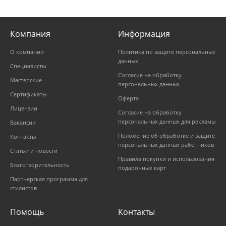
Компания
Информация
О компании
Политика по защите персональных
данных
Специалисты
Согласие на обработку
Мастерские
персональных данных
Сертификаты
Оферта
Лицензии
Согласие на обработку
персональных данных для рекламы
Вакансии
Положение об обработке и защите
Контакты
персональных данных работников
Статьи и новости
Правила покупки и использования
Благотворительность
подарочных карт
Партнерская программа для
стилистов
Помощь
Контакты