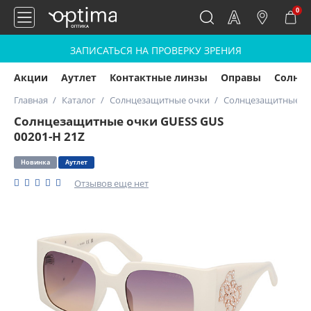
0
ЗАПИСАТЬСЯ НА ПРОВЕРКУ ЗРЕНИЯ
Акции
Аутлет
Контактные линзы
Оправы
Солнц
Главная
Каталог
Солнцезащитные очки
Солнцезащитные оч
Солнцезащитные очки GUESS GUS
00201-H 21Z
Новинка
Аутлет
Отзывов еще нет