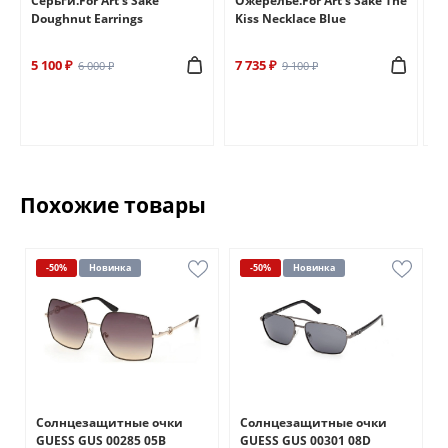
e
Серьги.For Art's Sake
Ожерелье.For Art's Sake The
Бр
Doughnut Earrings
Kiss Necklace Blue
Br
5 100 ₽
7 735 ₽
6 
6 000 ₽
9 100 ₽
Похожие товары
-50%
Новинка
-50%
Новинка
Солнцезащитные очки
Солнцезащитные очки
GUESS GUS 00285 05B
GUESS GUS 00301 08D