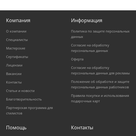
Компания
Информация
О компании
Политика по защите персональных
данных
Специалисты
Согласие на обработку
Мастерские
персональных данных
Сертификаты
Оферта
Лицензии
Согласие на обработку
персональных данных для рекламы
Вакансии
Положение об обработке и защите
Контакты
персональных данных работников
Статьи и новости
Правила покупки и использования
Благотворительность
подарочных карт
Партнерская программа для
стилистов
Помощь
Контакты