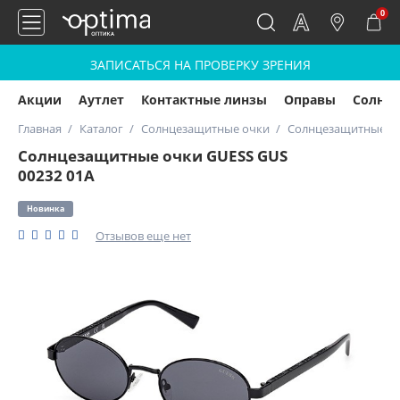
0
ЗАПИСАТЬСЯ НА ПРОВЕРКУ ЗРЕНИЯ
Акции
Аутлет
Контактные линзы
Оправы
Солнц
Главная
Каталог
Солнцезащитные очки
Солнцезащитные оч
Солнцезащитные очки GUESS GUS
00232 01A
Новинка
Отзывов еще нет