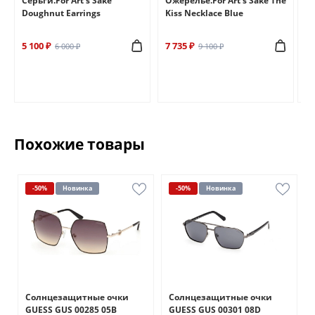
e
Серьги.For Art's Sake
Ожерелье.For Art's Sake The
Бр
Doughnut Earrings
Kiss Necklace Blue
Br
5 100 ₽
7 735 ₽
6 
6 000 ₽
9 100 ₽
Похожие товары
-50%
Новинка
-50%
Новинка
Солнцезащитные очки
Солнцезащитные очки
GUESS GUS 00285 05B
GUESS GUS 00301 08D