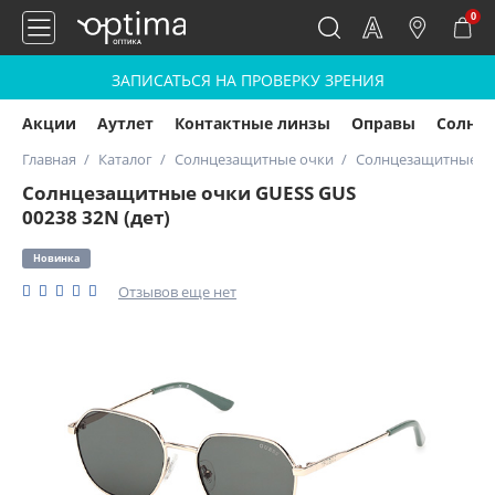
0
ЗАПИСАТЬСЯ НА ПРОВЕРКУ ЗРЕНИЯ
Акции
Аутлет
Контактные линзы
Оправы
Солнц
Главная
Каталог
Солнцезащитные очки
Солнцезащитные очк
Солнцезащитные очки GUESS GUS
00238 32N (дет)
Новинка
Отзывов еще нет