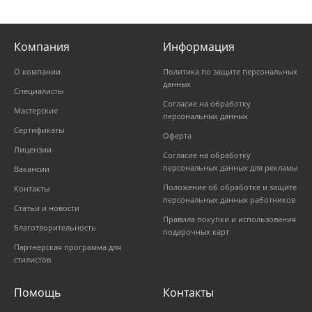
Компания
Информация
О компании
Политика по защите персональных
данных
Специалисты
Согласие на обработку
Мастерские
персональных данных
Сертификаты
Оферта
Лицензии
Согласие на обработку
персональных данных для рекламы
Вакансии
Положение об обработке и защите
Контакты
персональных данных работников
Статьи и новости
Правила покупки и использования
Благотворительность
подарочных карт
Партнерская программа для
стилистов
Помощь
Контакты