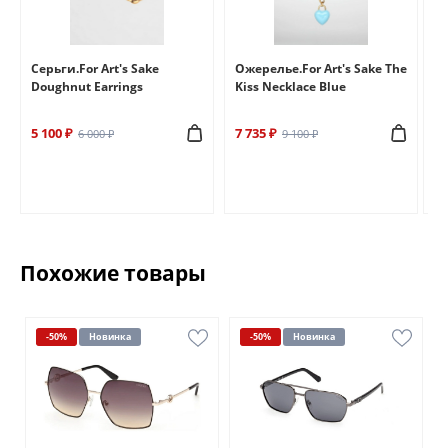
e
Серьги.For Art's Sake
Ожерелье.For Art's Sake The
Бр
Doughnut Earrings
Kiss Necklace Blue
Br
5 100 ₽
7 735 ₽
6 
6 000 ₽
9 100 ₽
Похожие товары
-50%
Новинка
-50%
Новинка