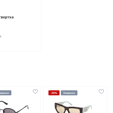
твертка
₽
овинка
-50%
Новинка