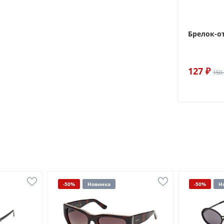
Брелок-о
127 ₽
150 
-50%
Новинка
-50%
Н