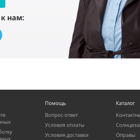
к нам:
Помощь
Каталог
те
Вопрос-ответ
Контактн
нных
Условия оплаты
Солнцеза
ботку
Условия доставки
Оправы
нных