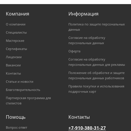
Компания
Информация
О компании
Политика по защите персональных
данных
Специалисты
Согласие на обработку
Мастерские
персональных данных
Сертификаты
Оферта
Лицензии
Согласие на обработку
персональных данных для рекламы
Вакансии
Положение об обработке и защите
Контакты
персональных данных работников
Статьи и новости
Правила покупки и использования
Благотворительность
подарочных карт
Партнерская программа для
стилистов
Помощь
Контакты
+7-910-380-31-27
Вопрос-ответ