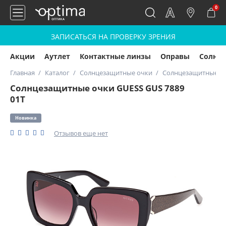
0
ЗАПИСАТЬСЯ НА ПРОВЕРКУ ЗРЕНИЯ
Акции
Аутлет
Контактные линзы
Оправы
Солнц
Главная
Каталог
Солнцезащитные очки
Солнцезащитные оч
Солнцезащитные очки GUESS GUS 7889
01T
Новинка
Отзывов еще нет