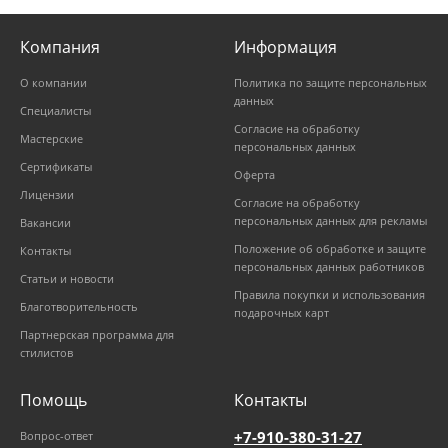
Компания
Информация
О компании
Политика по защите персональных
данных
Специалисты
Согласие на обработку
Мастерские
персональных данных
Сертификаты
Оферта
Лицензии
Согласие на обработку
персональных данных для рекламы
Вакансии
Положение об обработке и защите
Контакты
персональных данных работников
Статьи и новости
Правила покупки и использования
Благотворительность
подарочных карт
Партнерская программа для
стилистов
Помощь
Контакты
+7-910-380-31-27
Вопрос-ответ